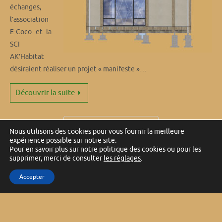
échanges,
l’association
E-Coco et la
SCI
AK’Habitat
désiraient réaliser un projet « manifeste »…
Découvrir la suite
Plus d'articles...
Nous utilisons des cookies pour vous fournir la meilleure
expérience possible sur notre site.
Pour en savoir plus sur notre politique des cookies ou pour les
supprimer, merci de consulter
les réglages
.
Accepter
Ils parlent de nous
Contact
Mentions légales
Fonctionne avec
Nirvana
&
WordPress.