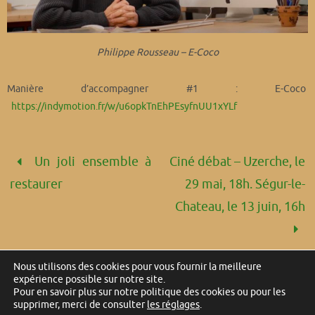
Philippe Rousseau – E-Coco
Manière d’accompagner #1 : E-Coco
https://indymotion.fr/w/u6opkTnEhPEsyfnUU1xYLf
Un joli ensemble à
Ciné débat – Uzerche, le
restaurer
29 mai, 18h. Ségur-le-
Chateau, le 13 juin, 16h
Nous utilisons des cookies pour vous fournir la meilleure
expérience possible sur notre site.
Pour en savoir plus sur notre politique des cookies ou pour les
Ils parlent de nous
Contact
Mentions légales
supprimer, merci de consulter
les réglages
.